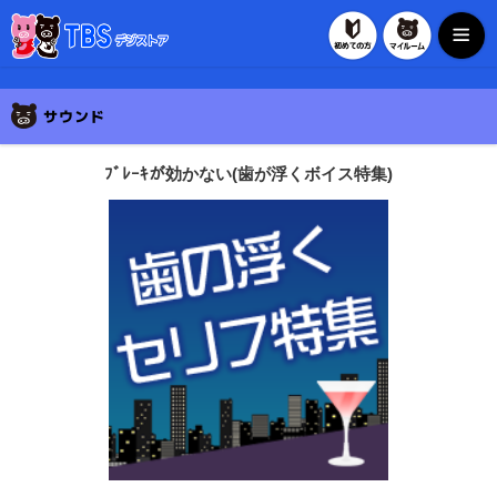
初めての方
マイルー
TBSデジストア
ﾌﾞﾚｰｷが効かない(歯が浮くボイス特集)