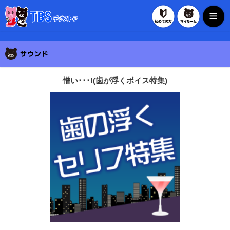
初めての方
マイルー
TBSデジストア
憎い･･･!(歯が浮くボイス特集)