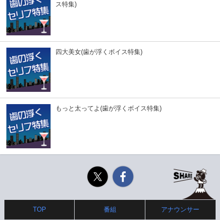
ス特集)
四大美女(歯が浮くボイス特集)
もっと太ってよ(歯が浮くボイス特集)
Twitter
Facebook
TOP
番組
アナウンサー