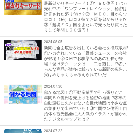
最新儲かりキーワード！①年８０億円！バカ
売れ中の「ワンプレートレイショク」秘密は
計算された盛り付け？②「ＭＥＯ」目からウ
ロコ！（秘）口コミ技でお店を儲からせる!?
③「越境ＥＣ」国をまたいで売ったり買った
りして年間１５０億円！
2024.08.05
新聞に全面広告を出している会社を徹底取材!
①バカ売れしている「野菜ジュース」の会社
が登場！②ＣＭでお馴染みのあの社長が登
場！儲けテクニックは…「二番煎じ」!?③い
ろんな商品が雑多に載っている新聞の広告…
実はめちゃくちゃ考えられていた!
2024.07.30
儲かる地図！①不動産業界で引っ張りだこ！
年間５０億円を売上げる秘密の地図!?②車の
自動運転に欠かせない次世代地図は小さな点
の集まりで出来ていた！③年間ウン億円！自
治体や観光協会に大人気のイラストが描かれ
たデジタルマップとは!?
2024.07.22