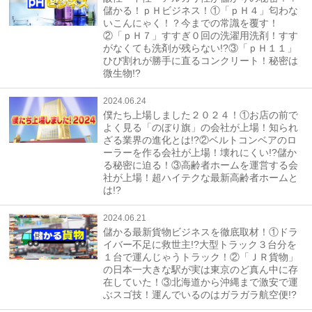
儲かる！ｐＨビジネス！①「ｐＨ４」匂わな
いこんにゃく！？今までの常識を覆す！
②「ｐＨ７」すすぎ０回の洗濯用洗剤！すす
がなくても洗剤が残らない!?③「ｐＨ１１」
ひび割れが勝手に直るコンクリート！秘密は
微生物!?
2024.06.24
僕たち上場しました２０２４！①お店の前で
よく見る「のぼり旗」の会社が上場！知られ
ざる業界の進化とは!?②ベルトコンベアのロ
ーラーを作る会社が上場！壊れにくい!?儲か
る秘密に迫る！③高齢者ホームを運営する会
社が上場！超ハイテクな最新高齢者ホームと
は!?
2024.06.21
儲かる最新貨物ビジネスを徹底取材！①ドラ
イバー不足に救世主!?大型トラック３台分を
１台で運んじゃうトラック！②「ＪＲ貨物」
の日本一大きな駅が実は東京のど真ん中に存
在していた！③北海道から沖縄まで激安で運
ぶスゴ技！運んでいるのはガラガラ航空便!?