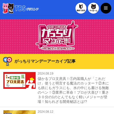
初めての方
マイル
TBSデジストア
がっちりマンデーアーカイブ記事
2024.08.19
儲かるプロ文房具！①内装職人が「これだ
け」使うと明言する魔法のカッター？②木に
も鉄にもガラスにも、水の中にも書ける無敵
のペン！③業界に革命！プロが大喜び！重さ
３０分の1のとんでもなく軽いメジャーが登
場！知られざる開発秘話とは!?
2024.08.12