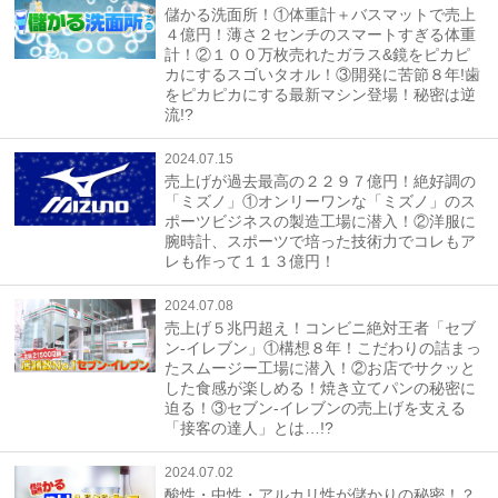
儲かる洗面所！①体重計＋バスマットで売上
４億円！薄さ２センチのスマートすぎる体重
計！②１００万枚売れたガラス&鏡をピカピ
カにするスゴいタオル！③開発に苦節８年!歯
をピカピカにする最新マシン登場！秘密は逆
流!?
2024.07.15
売上げが過去最高の２２９７億円！絶好調の
「ミズノ」①オンリーワンな「ミズノ」のス
ポーツビジネスの製造工場に潜入！②洋服に
腕時計、スポーツで培った技術力でコレもア
レも作って１１３億円！
2024.07.08
売上げ５兆円超え！コンビニ絶対王者「セブ
ン-イレブン」①構想８年！こだわりの詰まっ
たスムージー工場に潜入！②お店でサクッと
した食感が楽しめる！焼き立てパンの秘密に
迫る！③セブン-イレブンの売上げを支える
「接客の達人」とは…!?
2024.07.02
酸性・中性・アルカリ性が儲かりの秘密！？