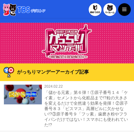
初めての方
マイル
TBSデジストア
がっちりマンデーアーカイブ記事
2024.02.22
「儲かる元素」第６弾！①原子番号１４「ケ
イ素」セメントから化粧品まで!?粒の大きさ
を変えるだけで全然違う効果を発揮！②原子
番号８３「ビスマス」高層ビルに欠かせな
い!?③原子番号９「フッ素」歯磨き粉やフラ
イパンだけではない！スマホにも使われてい
た!?