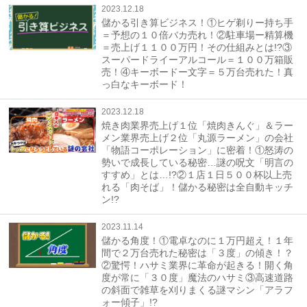
2023.12.18
儲かる引き算ビジネス！①ヒゲ剃りー持ち手
＝予想の１０倍バカ売れ！②駐車場ー精算機
＝売上げ１１００万円！その仕組みとは!?③
スーパードライーアルコール＝１００万箱販
売！④キーボードー文字＝５万台売れた！真
っ白なキーボード！
2023.12.18
焼き肉業界売上げ１位「焼肉きんぐ」＆ラー
メン業界売上げ２位「丸源ラーメン」の会社
「物語コーポレーション」に密着！①怒涛の
勢いで成長している秘密…謎の呪文「明言の
すすめ」とは…!?②１店１日５００杯以上売
れる「肉そば」！儲かる秘密は全自動キッチ
ン!?
2023.11.14
儲かる角度！①電卓なのに１万円超え！１年
間で２万台売れた秘密は「３度」の傾き！？
②驚愕！ハサミ業界に革命が起きる！開く角
度が常に「３０度」魔法のハサミ③高速道路
の斜面で雑草を刈りまくる謎マシン「アラフ
ォー傾子」!?