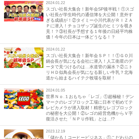
2024.01.22
スゴい社長大集合！新年会SP後半戦！①スゴ
い社長が学生時代の通信簿を大公開！意外す
ぎる成績が！②タイミー小川代表がＲＩＺＡ
Ｐに潜入！チョコザップ誕生のヒミツを覗き
見！？③社長が予想する１年後の日経平均株
価！今年の日本は一体どうなる！？
2024.01.22
スゴい社長大集合！新年会ＳＰ！！①ＧＯ川
鍋会長が気になる会社に潜入！人工衛星のデ
ータで見つけるのは…水道管の漏水？②ニト
リＨＤ似鳥会長が気になる新しい牛乳？北海
道から始まるハイテク牧場を取材！
2024.01.05
世界Ｎｏ.１おもちゃ「レゴ」①超極秘！デン
マークのレゴブロック工場に日本で初めてテ
レビカメラが潜入取材！精密なレゴブロック
の秘密を大公開！②レゴの経営危機からＶ字
復活させた「ＮＰＵ作戦」とは…!?
2023.12.19
「儲かる！コーヒービジネス」①こだわりの