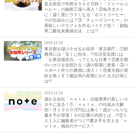
直火焙煎で年間８０００万杯！「ドトールコ
ーヒー」の秘密工場へ潜入！②毎月ポスト
に！届く度にウマくなる「ポストコーヒー」
その仕組みとは？③「チューズコーヒー」の
美味しいデカフェを作るハイテク技！「超臨
界二酸化炭素抽出法」とは!?
2023.12.19
東京都を儲けさせるお役所「東京都庁」①財
務局には「宝くじ担当」!?生活安全課には
「公衆浴場担当」ってどんな仕事？②東京都
のハカリを全部計る！謎の部署に密着！③パ
スポート作りの裏側に潜入！！④東京都の電
柱を無くす？建設局の長期にわたる大計画と
は!?
2023.12.19
儲かる会社「ｎｏｔｅ」出版業界の新しいカ
タチに迫る！①「ｎｏｔｅ」の仕組み大解
剖！月１０００万円以上稼ぐ！超がっちりな
書き手が登場！その記事の内容とは…!?②１
人１人に編集者がつく!?書き手を支える「ｎ
ｏｔｅ」独自のサービス！