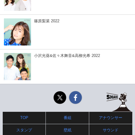
篠原梨菜 2022
小沢光葵&佐々木舞音&高柳光希 2022
Twitter
Facebook
TOP
番組
アナウンサー
スタンプ
壁紙
サウンド