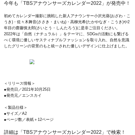
今年も「TBSアナウンサーズカレンダー2022」が発売中！
初めてカレンダー撮影に挑戦した新人アナウンサー小沢光葵(おざわ・こ
うき)・佐々木舞音(ささき・まいね)・高柳光希(たかやなぎ・こうき)や2
年目の齋藤慎太郎(さいとう・しんたろう)に是非ご注目ください。
2022年は「自然（ナチュラル）」をテーマに、SDGsの活動にも繋げる
べく環境に優しいサスティナブルファッションを取り入れ、自然を意識
したグリーンの背景のもと統一された優しいデザインに仕上げました。
＜リリース情報＞
●発売日／2021年10月25日
●発売元／エンスカイ
＜製品仕様＞
●サイズ／A2
●ページ数／表紙＋12ページ
詳細は「TBSアナウンサーズカレンダー2022」で検索！