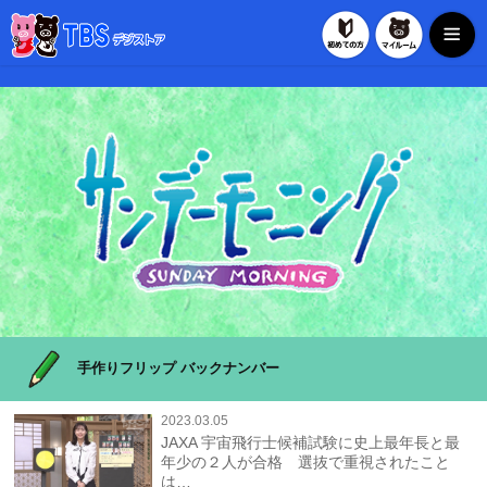
初めての方
マイルー
TBSデジストア
手作りフリップ バックナンバー
2023.03.05
JAXA 宇宙飛行士候補試験に史上最年長と最
年少の２人が合格 選抜で重視されたこと
は…