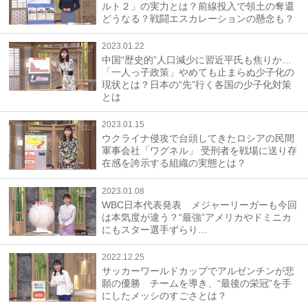
ルト２」の実力とは？前線投入で領土の奪還
どうなる？戦闘エスカレーションの懸念も？
2023.01.22
中国“歴史的”人口減少に習近平氏も焦りか…
「一人っ子政策」やめても止まらぬ少子化の
現状とは？日本の“先”行く各国の少子化対策
とは
2023.01.15
ウクライナ侵攻で台頭してきたロシアの民間
軍事会社「ワグネル」 受刑者を戦場に送り存
在感を誇示する組織の実態とは？
2023.01.08
WBC日本代表発表 メジャーリーガーも今回
は本気度が違う？“最強”アメリカやドミニカ
にもスター選手ずらり…
2022.12.25
サッカーワールドカップでアルゼンチンが悲
願の優勝 チームを導き、“最後の栄冠”を手
にしたメッシのすごさとは？