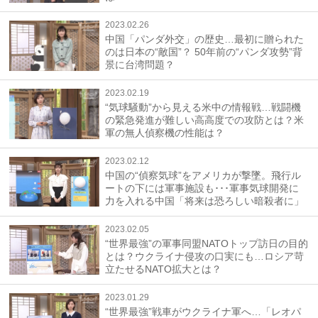
2023.02.26
中国「パンダ外交」の歴史…最初に贈られた
のは日本の“敵国”？ 50年前の“パンダ攻勢”背
景に台湾問題？
2023.02.19
“気球騒動”から見える米中の情報戦…戦闘機
の緊急発進が難しい高高度での攻防とは？米
軍の無人偵察機の性能は？
2023.02.12
中国の“偵察気球”をアメリカが撃墜。飛行ル
ートの下には軍事施設も･･･軍事気球開発に
力を入れる中国「将来は恐ろしい暗殺者に」
2023.02.05
“世界最強”の軍事同盟NATOトップ訪日の目的
とは？ウクライナ侵攻の口実にも…ロシア苛
立たせるNATO拡大とは？
2023.01.29
“世界最強”戦車がウクライナ軍へ…「レオパ