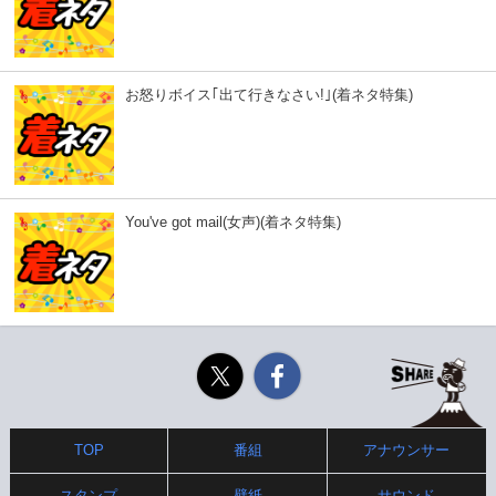
お怒りボイス｢出て行きなさい!｣(着ネタ特集)
You've got mail(女声)(着ネタ特集)
Twitter
Facebook
TOP
番組
アナウンサー
スタンプ
壁紙
サウンド