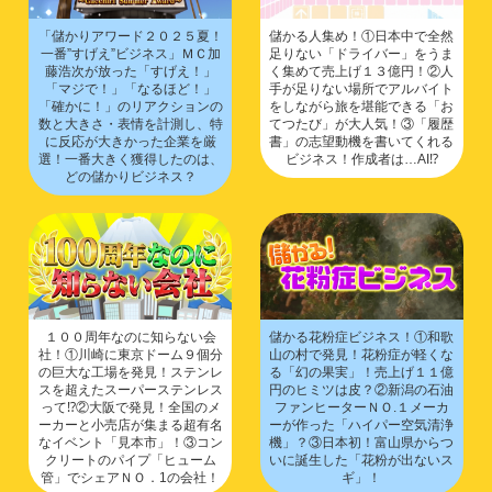
「儲かりアワード２０２５夏！
儲かる人集め！①日本中で全然
一番”すげえ”ビジネス」ＭＣ加
足りない「ドライバー」をうま
藤浩次が放った「すげえ！」
く集めて売上げ１３億円！②人
「マジで！」「なるほど！」
手が足りない場所でアルバイト
「確かに！」のリアクションの
をしながら旅を堪能できる「お
数と大きさ・表情を計測し、特
てつたび」が大人気！③「履歴
に反応が大きかった企業を厳
書」の志望動機を書いてくれる
選！一番大きく獲得したのは、
ビジネス！作成者は…AI⁉
どの儲かりビジネス？
１００周年なのに知らない会
儲かる花粉症ビジネス！①和歌
社！①川崎に東京ドーム９個分
山の村で発見！花粉症が軽くな
の巨大な工場を発見！ステンレ
る「幻の果実」！売上げ１１億
スを超えたスーパーステンレス
円のヒミツは皮？②新潟の石油
って⁉②大阪で発見！全国のメ
ファンヒーターＮＯ.１メーカ
ーカーと小売店が集まる超有名
ーが作った「ハイパー空気清浄
なイベント「見本市」！③コン
機」？③日本初！富山県からつ
クリートのパイプ「ヒューム
いに誕生した「花粉が出ないス
管」でシェアＮＯ．1の会社！
ギ」！