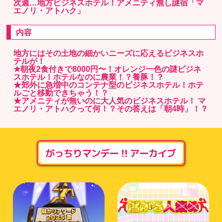
次週…地方ビジネスホテル！アメニティ無し謎宿「マ
エノリ・アトハク」
内容
地方にはその土地の細かいニーズに応えるビジネスホ
テルが！
★朝夜2食付きで8000円〜！オレンジ一色の謎ビジネ
スホテル！ホテルなのに農業！？養豚！？
★郊外に急増中のコンテナ型のビジネスホテル！ホテ
ルごと移動できちゃう！？
★アメニティが無いのに大人気のビジネスホテル！ マ
エノリ・アトハクって何！？その答えは「朝4時」！？