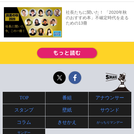
社長たちに聞いた！ 「2020年秋
のおすすめ本」不確定時代を走る
ための13冊
Twitter
Facebook
TOP
番組
アナウンサー
スタンプ
壁紙
サウンド
コラム
きせかえ
がっちりマンデー
サンデー